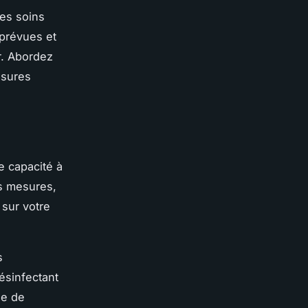
es soins
mprévues et
r. Abordez
esures
e capacité à
es mesures,
sur votre
s
ésinfectant
ue de