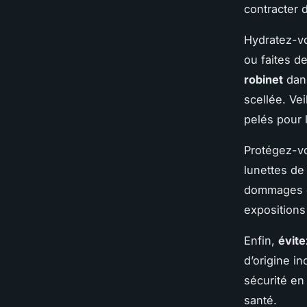
contracter 
Hydratez-vo
ou faites d
robinet
dans
scellée. Ve
pelés pour 
Protégez-vo
lunettes de
dommages cu
expositions
Enfin,
évite
d’origine in
sécurité en 
santé.