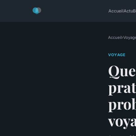
Accueil
Actu
B
Accueil
›
Voyag
VOYAGE
Quel
prat
pro
voya