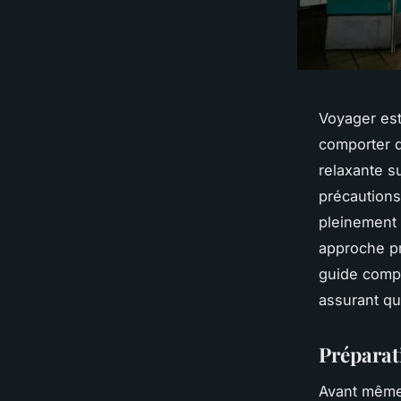
Voyager est 
comporter d
relaxante s
précautions
pleinement 
approche pr
guide compl
assurant qu
Préparat
Avant même 