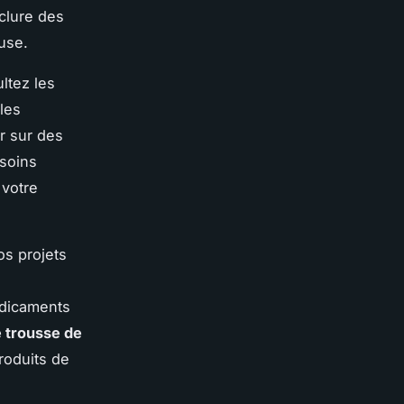
nclure des
use.
ltez les
les
r sur des
 soins
 votre
os projets
édicaments
e trousse de
roduits de