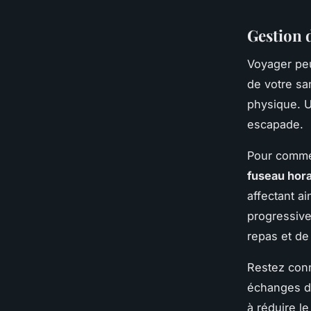
Gestion 
Voyager peu
de votre sa
physique. U
escapade.
Pour comme
fuseau hora
affectant a
progressive
repas et de
Restez conn
échanges de
à réduire l