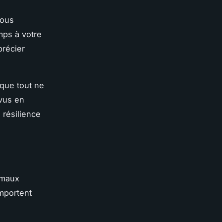
vous
mps à votre
précier
l que tout ne
vus en
 résilience
imaux
omportent