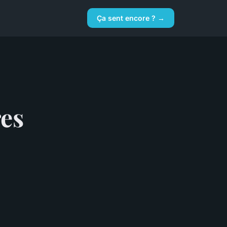
Ça sent encore ? →
res