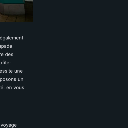
t également
capade
re des
fiter
essite une
roposons un
té, en vous
e voyage