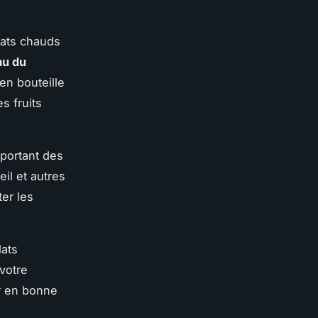
mats chauds
au du
 en bouteille
s fruits
 portant des
il et autres
er les
ats
 votre
er en bonne