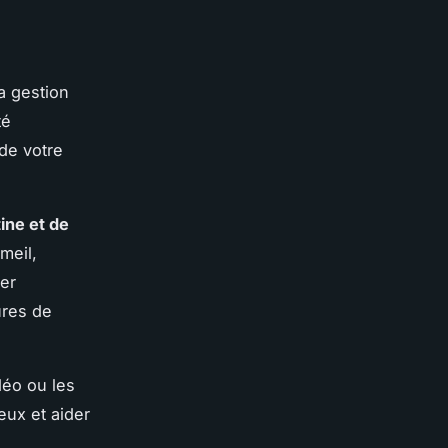
a gestion
té
de votre
ine et de
meil,
ter
ures de
déo ou les
ux et aider