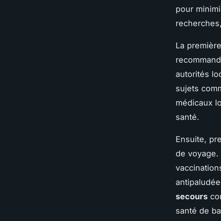
pour minimi
recherches,
La première
recommandat
autorités l
sujets comm
médicaux lo
santé.
Ensuite, pr
de voyage. 
vaccination
antipaludée
secours
con
santé de ba