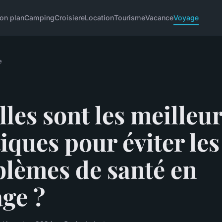
on plan
Camping
Croisiere
Location
Tourisme
Vacance
Voyage
e
les sont les meilleu
iques pour éviter les
blèmes de santé en
ge ?