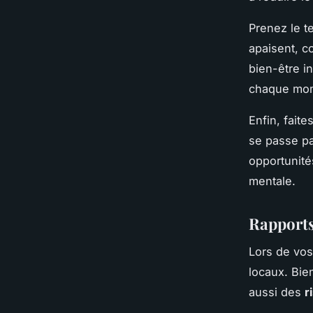
Prenez le 
apaisent, c
bien-être i
chaque mom
Enfin, faite
se passe p
opportunité
mentale.
Rapports
Lors de vos
locaux. Bie
aussi des
r