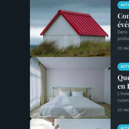
ACT
Com
évé
Dans 
profon
20 dé
ACT
Que
en 
L'Inde
cuisi
20 dé
ACT