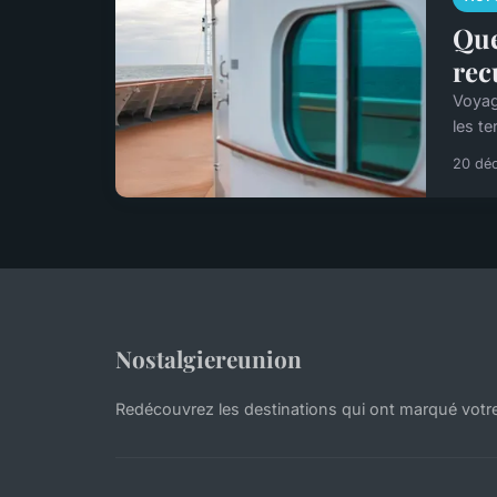
Que
rec
Voyag
les te
20 dé
Nostalgiereunion
Redécouvrez les destinations qui ont marqué votr