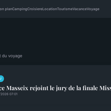
on plan
Camping
Croisiere
Location
Tourisme
Vacance
Voyage
et du voyage
U
ce Masseix rejoint le jury de la finale M
/2026 07:01