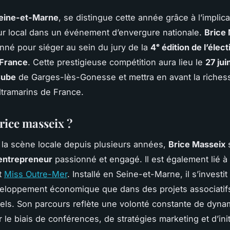
eine-et-Marne
, se distingue cette année grâce à l’implica
r local dans un événement d’envergure nationale.
Brice
onné pour siéger au sein du jury de la
4ᵉ édition de l’élec
France
. Cette prestigieuse compétition aura lieu le
27 ju
Cube
de Garges-lès-Gonesse et mettra en avant la riches
ultramarins de France.
rice masseix ?
 la scène locale depuis plusieurs années,
Brice Masseix
entrepreneur
passionné et engagé. Il est également lié à
t
Miss Outre-Mer
. Installé en Seine-et-Marne, il s’investit
veloppement économique que dans des projets associatif
ls. Son parcours reflète une volonté constante de dyna
ar le biais de conférences, de stratégies marketing et d’init