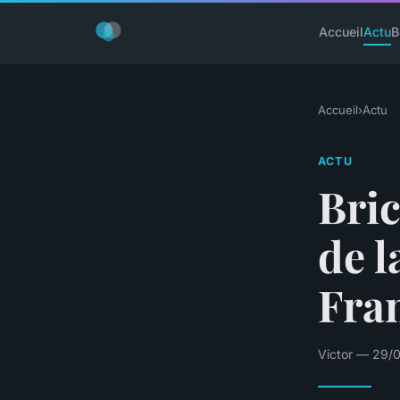
Accueil
Actu
B
Accueil
›
Actu
ACTU
Bric
de l
Fra
Victor — 29/0