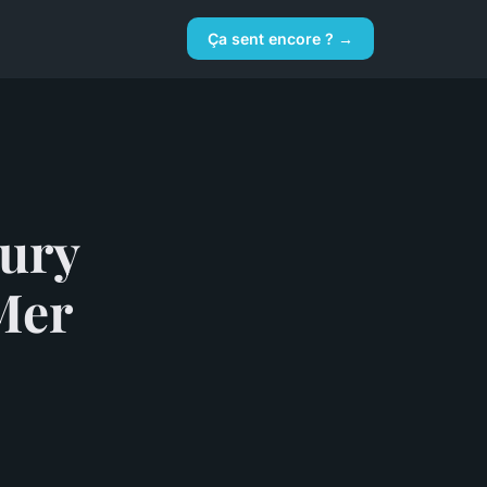
Ça sent encore ? →
jury
Mer