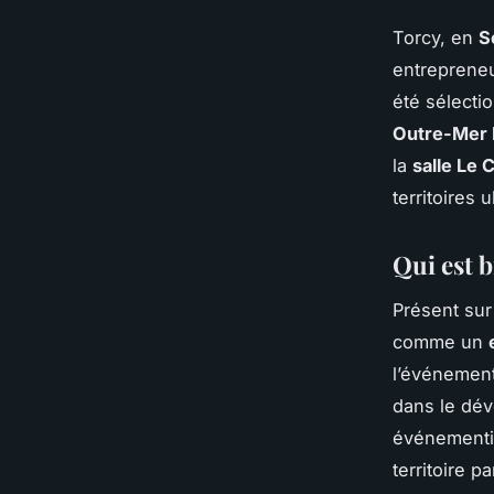
Torcy, en
S
entrepreneu
été sélecti
Outre-Mer 
la
salle Le 
territoires 
Qui est b
Présent sur
comme un
l’événemen
dans le dé
événementie
territoire p