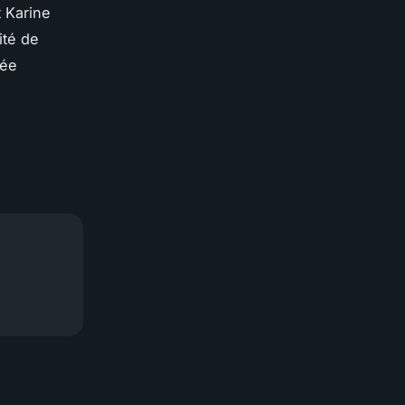
t Karine
ité de
rée