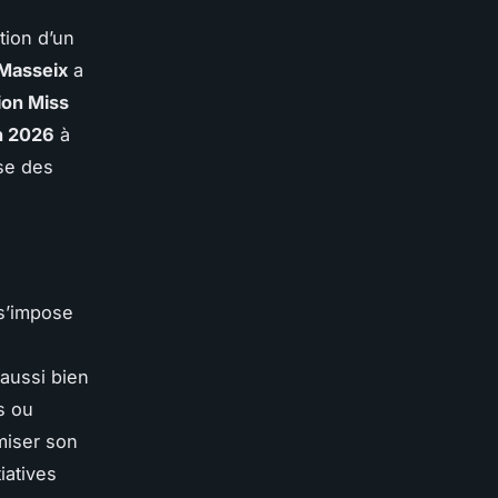
tion d’un
 Masseix
a
tion Miss
in 2026
à
se des
s’impose
 aussi bien
s ou
miser son
iatives