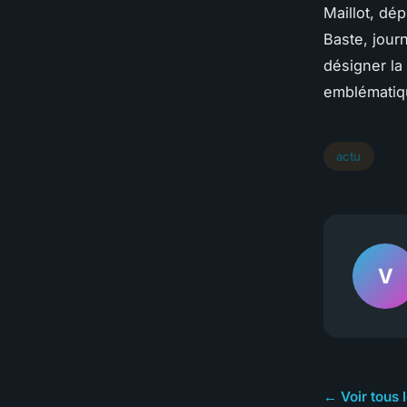
Maillot, dé
Baste, journ
désigner la
emblématiqu
actu
V
← Voir tous l