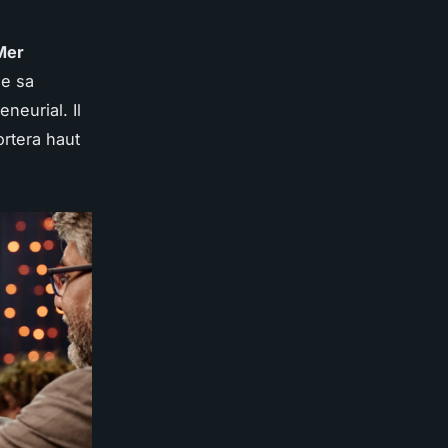
Mer
de sa
neurial. Il
ortera haut