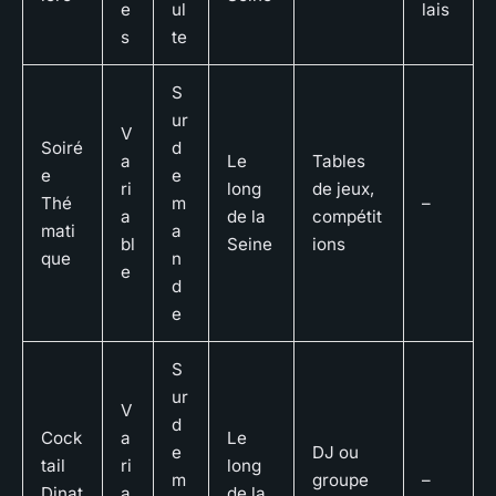
e
ul
lais
s
te
S
ur
V
Soiré
d
a
Le
Tables
e
e
ri
long
de jeux,
Thé
m
–
a
de la
compétit
mati
a
bl
Seine
ions
que
n
e
d
e
S
ur
V
d
Cock
a
Le
e
DJ ou
tail
ri
long
m
groupe
–
Dinat
a
de la