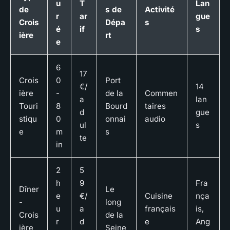
u
T
Lan
de
s de
Activité
r
ar
gue
Crois
Dépa
s
é
if
s
ière
rt
e
6
17
Crois
0
Port
€/
14
ière
-
de la
Commen
a
lan
Touri
8
Bourd
taires
d
gue
stiqu
0
onnai
audio
ul
s
e
m
s
te
in
2
5
h
9
Fra
Dîner
Le
e
€/
Cuisine
nça
-
long
u
a
français
is,
Crois
de la
r
d
e
Ang
ière
Seine