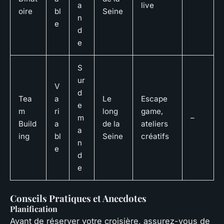
a
live
oire
bl
Seine
n
e
d
e
S
ur
V
d
Tea
a
Le
Escape
e
m
ri
long
game,
m
–
Build
a
de la
ateliers
a
ing
bl
Seine
créatifs
n
e
d
e
Conseils Pratiques et Anecdotes
Planification
Avant de réserver votre croisière, assurez-vous de