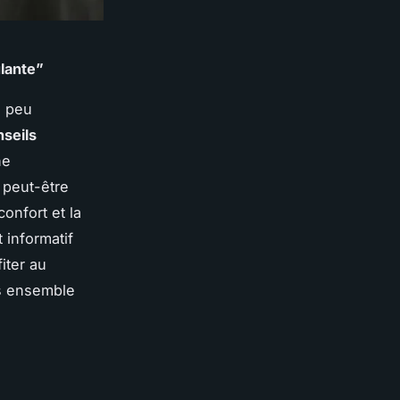
lante”
n peu
seils
ne
 peut-être
confort et la
 informatif
iter au
ns ensemble