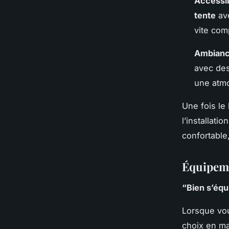
Accessibi
tente
ave
vite com
Ambiance
avec de
une atmo
Une fois le
l’installati
confortable,
Équipeme
“Bien s’équ
Lorsque vo
choix en mat