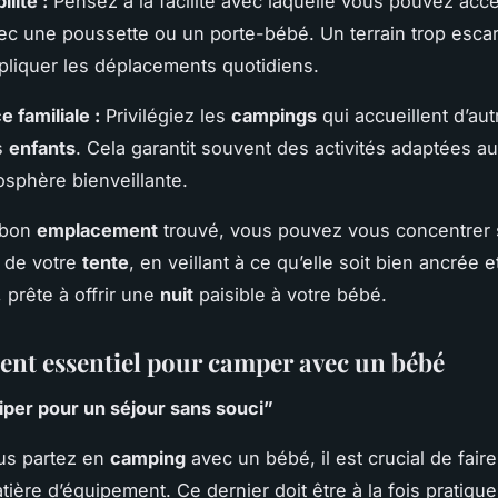
lité :
Pensez à la facilité avec laquelle vous pouvez accé
c une poussette ou un porte-bébé. Un terrain trop esca
pliquer les déplacements quotidiens.
 familiale :
Privilégiez les
campings
qui accueillent d’aut
s
enfants
. Cela garantit souvent des activités adaptées au
sphère bienveillante.
 bon
emplacement
trouvé, vous pouvez vous concentrer 
on de votre
tente
, en veillant à ce qu’elle soit bien ancrée e
 prête à offrir une
nuit
paisible à votre bébé.
nt essentiel pour camper avec un bébé
iper pour un séjour sans souci”
us partez en
camping
avec un bébé, il est crucial de faire
ière d’équipement. Ce dernier doit être à la fois pratique,