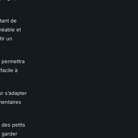
tant de
méable et
tir un
 permettra
facile à
r s’adapter
mentaires
des petits
 garder