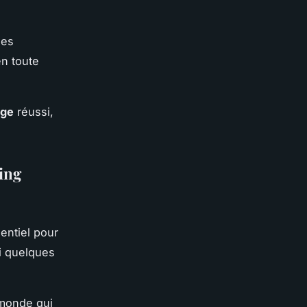
les
n toute
age
réussi,
ping
entiel pour
ci quelques
 monde qui