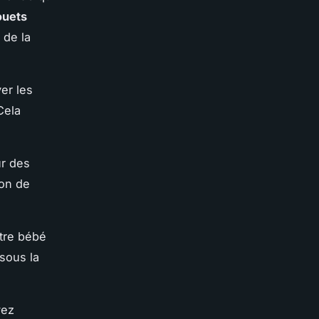
ouets
 de la
er les
Cela
ur des
ion de
tre bébé
 sous la
vez