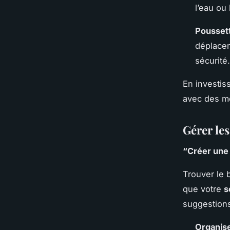
l’eau ou 
Poussett
déplacem
sécurité.
En investis
avec des m
Gérer les
“Créer une 
Trouver le 
que votre
s
suggestions
Organise