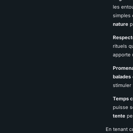
les ento
simples 
nature
po
Respect
rituels 
apporte 
Promena
balades
stimuler
Temps c
puisse s
tente
peu
En tenant c