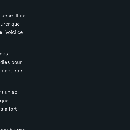
bébé. Il ne
surer que
le
. Voici ce
 des
édiés pour
ement être
nt un sol
 que
s à fort