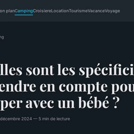
on plan
Camping
Croisiere
Location
Tourisme
Vacance
Voyage
ng
les sont les spécific
rendre en compte po
per avec un bébé ?
décembre 2024 — 5 min de lecture