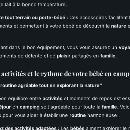
le lait à la bonne température.
e tout terrain ou porte-bébé :
Ces accessoires facilitent 
ents et permettent à votre bébé de découvrir la
nature
e
sant dans le bon équipement, vous vous assurez un
voy
oments de détente et de
plaisir
partagés en
famille
.
 activités et le rythme de votre bébé en cam
routine agréable tout en explorant la nature”
bon équilibre entre
activités
et moments de repos est ess
éjour
en
camping
soit agréable pour toute la
famille
. Voi
 pour vous aider à établir une
routine
harmonieuse :
z des activités adaptées :
Les
bébés
aiment explorer le