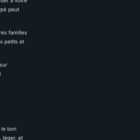
der à votre
rpé peut
res familles
x petits et
sur
t
 le bon
 léger, et