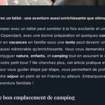
c un bébé : une aventure aussi enrichissante que stimu
amper avec un bébé peut sembler à la fois excitante et u
. Cependant, avec une bonne préparation et quelques
con
ir en
vacances
en famille sous une
tente
peut devenir u
 aussi mémorable qu’enrichissante. Vous vous demandez
onjuguer
nature
,
enfants
, et
camping
tout en assurant le 
votre petit bout ? Ne cherchez plus, cet article pratique et
our vous guider étape par étape, vous permettant de prof
otre
séjour
en plein air en France ou ailleurs. Embarquo
venture familiale !
le bon emplacement de camping