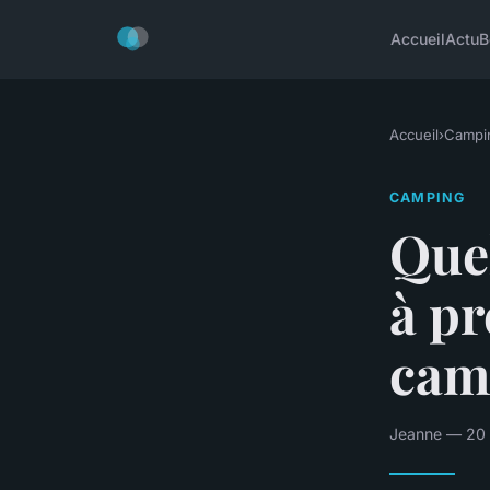
Accueil
Actu
B
Accueil
›
Campi
CAMPING
Quel
à p
cam
Jeanne — 20 